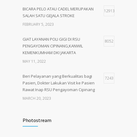
BICARA PELO ATAU CADEL MERUPAKAN
12913
SALAH SATU GEJALA STROKE
FEBRUARY 5, 2023
GIAT LAYANAN POLI GIGI DI RSU
8052
PENGAYOMAN CIPINANG,KANWIL
KEMENKUMHAM DKI JAKARTA
MAY 11, 2022
Beri Pelayanan yang Berkualitas bagi
7243
Pasien, Dokter Lakukan Visit ke Pasien
Rawat Inap RSU Pengayoman Cipinang
MARCH 20, 2023
Tata Cara Lengkap Pendaftaran Pasien
3722
RSU Pengayoman
Photostream
JUNE 6, 2020