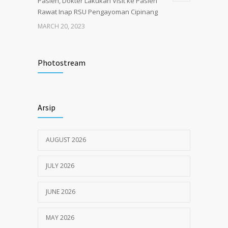
Pasien, Dokter Lakukan Visit ke Pasien
Rawat Inap RSU Pengayoman Cipinang
MARCH 20, 2023
Tata Cara Lengkap Pendaftaran Pasien
3725
RSU Pengayoman
Photostream
JUNE 6, 2020
Himbauan tentang Larangan Judi Online
3681
Arsip
JULY 18, 2024
AUGUST 2026
JULY 2026
JUNE 2026
MAY 2026