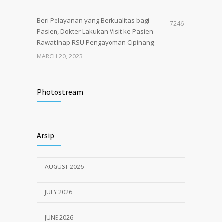
Beri Pelayanan yang Berkualitas bagi
7246
Pasien, Dokter Lakukan Visit ke Pasien
Rawat Inap RSU Pengayoman Cipinang
MARCH 20, 2023
Tata Cara Lengkap Pendaftaran Pasien
3725
RSU Pengayoman
Photostream
JUNE 6, 2020
Himbauan tentang Larangan Judi Online
3681
Arsip
JULY 18, 2024
AUGUST 2026
JULY 2026
JUNE 2026