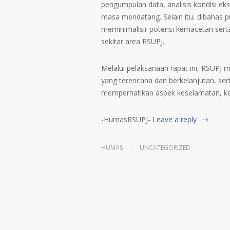
pengumpulan data, analisis kondisi eksi
masa mendatang. Selain itu, dibahas p
meminimalisir potensi kemacetan ser
sekitar area RSUPJ.
Melalui pelaksanaan rapat ini, RSU
yang terencana dan berkelanjutan, se
memperhatikan aspek keselamatan, kete
-HumasRSUPJ-
Leave a reply
HUMAS
UNCATEGORIZED