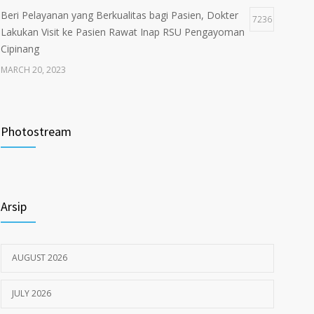
Beri Pelayanan yang Berkualitas bagi Pasien, Dokter
7236
Lakukan Visit ke Pasien Rawat Inap RSU Pengayoman
Cipinang
MARCH 20, 2023
Tata Cara Lengkap Pendaftaran Pasien RSU
3717
Pengayoman
Photostream
JUNE 6, 2020
Himbauan tentang Larangan Judi Online
3667
Arsip
JULY 18, 2024
AUGUST 2026
JULY 2026