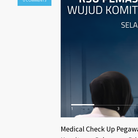
0 COMMENTS
1
2
3
Medical Check Up Pegaw