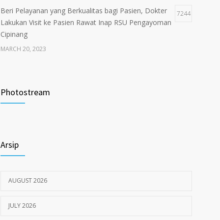
Beri Pelayanan yang Berkualitas bagi Pasien, Dokter
7244
Lakukan Visit ke Pasien Rawat Inap RSU Pengayoman
Cipinang
MARCH 20, 2023
Tata Cara Lengkap Pendaftaran Pasien RSU
3722
Pengayoman
Photostream
JUNE 6, 2020
Himbauan tentang Larangan Judi Online
3680
Arsip
JULY 18, 2024
AUGUST 2026
JULY 2026