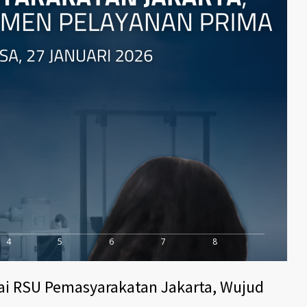
4
5
6
7
8
ai RSU Pemasyarakatan Jakarta, Wujud