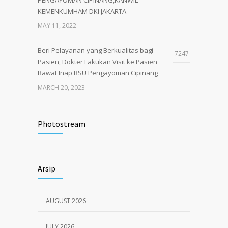
KEMENKUMHAM DKI JAKARTA
MAY 11, 2022
Beri Pelayanan yang Berkualitas bagi
7247
Pasien, Dokter Lakukan Visit ke Pasien
Rawat Inap RSU Pengayoman Cipinang
MARCH 20, 2023
Tata Cara Lengkap Pendaftaran Pasien
3728
RSU Pengayoman
Photostream
JUNE 6, 2020
Himbauan tentang Larangan Judi Online
3683
Arsip
JULY 18, 2024
AUGUST 2026
JULY 2026