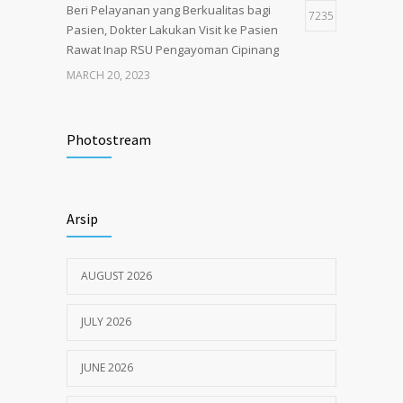
Beri Pelayanan yang Berkualitas bagi
7235
Pasien, Dokter Lakukan Visit ke Pasien
Rawat Inap RSU Pengayoman Cipinang
MARCH 20, 2023
Tata Cara Lengkap Pendaftaran Pasien
3717
RSU Pengayoman
Photostream
JUNE 6, 2020
Himbauan tentang Larangan Judi Online
3667
Arsip
JULY 18, 2024
AUGUST 2026
JULY 2026
JUNE 2026