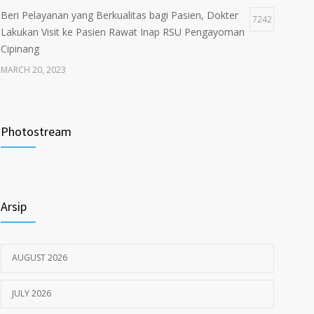
Beri Pelayanan yang Berkualitas bagi Pasien, Dokter
7242
Lakukan Visit ke Pasien Rawat Inap RSU Pengayoman
Cipinang
MARCH 20, 2023
Tata Cara Lengkap Pendaftaran Pasien RSU
3721
Pengayoman
Photostream
JUNE 6, 2020
Himbauan tentang Larangan Judi Online
3679
Arsip
JULY 18, 2024
AUGUST 2026
JULY 2026