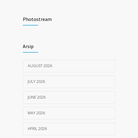
Tata Cara Lengkap Pendaftaran Pasien
3722
RSU Pengayoman
Photostream
JUNE 6, 2020
Himbauan tentang Larangan Judi Online
3680
Arsip
JULY 18, 2024
AUGUST 2026
JULY 2026
JUNE 2026
MAY 2026
APRIL 2026