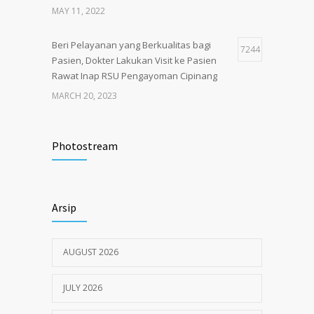
MAY 11, 2022
Beri Pelayanan yang Berkualitas bagi
7244
Pasien, Dokter Lakukan Visit ke Pasien
Rawat Inap RSU Pengayoman Cipinang
MARCH 20, 2023
Tata Cara Lengkap Pendaftaran Pasien
3722
RSU Pengayoman
Photostream
JUNE 6, 2020
Himbauan tentang Larangan Judi Online
3680
Arsip
JULY 18, 2024
AUGUST 2026
JULY 2026