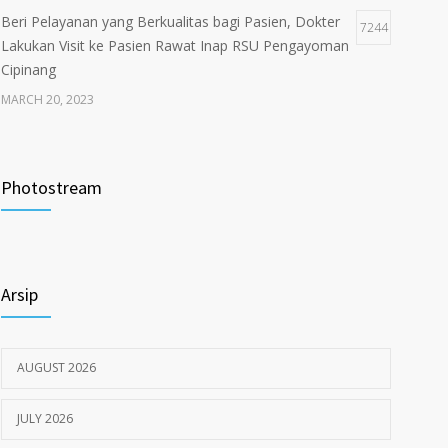
Beri Pelayanan yang Berkualitas bagi Pasien, Dokter
7244
Lakukan Visit ke Pasien Rawat Inap RSU Pengayoman
Cipinang
MARCH 20, 2023
Tata Cara Lengkap Pendaftaran Pasien RSU
3722
Pengayoman
Photostream
JUNE 6, 2020
Himbauan tentang Larangan Judi Online
3680
Arsip
JULY 18, 2024
AUGUST 2026
JULY 2026