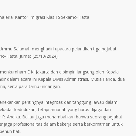
ajerial Kantor Imigrasi Klas I Soekarno-Hatta
Ummu Salamah menghadiri upacara pelantikan tiga pejabat
rno-Hatta, Jumat (25/10/2024).
Kemenkumham DKI Jakarta dan dipimpin langsung oleh Kepala
dir dalam acara ini Kepala Divisi Administrasi, Mutia Farida, dua
ama, serta para tamu undangan.
enekankan pentingnya integritas dan tanggung jawab dalam
ekadar kedudukan, tetapi amanah yang harus dijaga dan
jar R. Andika. Beliau juga menambahkan bahwa seorang pejabat
aga profesionalitas dalam bekerja serta berkomitmen untuk
penuh hati.