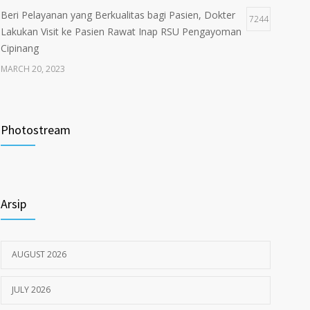
Beri Pelayanan yang Berkualitas bagi Pasien, Dokter
7244
Lakukan Visit ke Pasien Rawat Inap RSU Pengayoman
Cipinang
MARCH 20, 2023
Tata Cara Lengkap Pendaftaran Pasien RSU
3722
Pengayoman
Photostream
JUNE 6, 2020
Himbauan tentang Larangan Judi Online
3680
Arsip
JULY 18, 2024
AUGUST 2026
JULY 2026