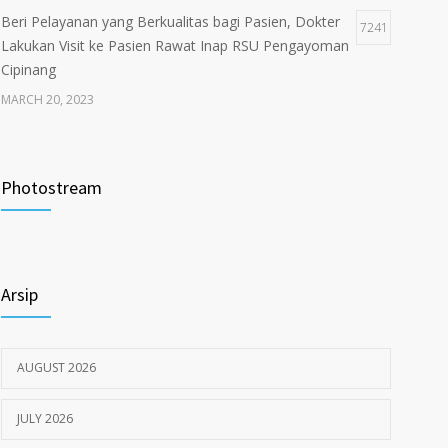
Beri Pelayanan yang Berkualitas bagi Pasien, Dokter
7241
Lakukan Visit ke Pasien Rawat Inap RSU Pengayoman
Cipinang
MARCH 20, 2023
Tata Cara Lengkap Pendaftaran Pasien RSU
3720
Pengayoman
Photostream
JUNE 6, 2020
Himbauan tentang Larangan Judi Online
3674
Arsip
JULY 18, 2024
AUGUST 2026
JULY 2026