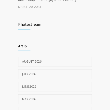
MARCH 20, 2023
Tata Cara Lengkap Pendaftaran Pasien
3722
RSU Pengayoman
Photostream
JUNE 6, 2020
Himbauan tentang Larangan Judi Online
3680
Arsip
JULY 18, 2024
AUGUST 2026
JULY 2026
JUNE 2026
MAY 2026