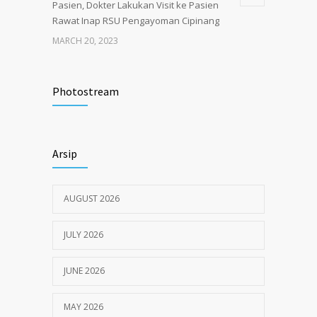
Pasien, Dokter Lakukan Visit ke Pasien
Rawat Inap RSU Pengayoman Cipinang
MARCH 20, 2023
Tata Cara Lengkap Pendaftaran Pasien
3717
RSU Pengayoman
Photostream
JUNE 6, 2020
Himbauan tentang Larangan Judi Online
3667
Arsip
JULY 18, 2024
AUGUST 2026
JULY 2026
JUNE 2026
MAY 2026