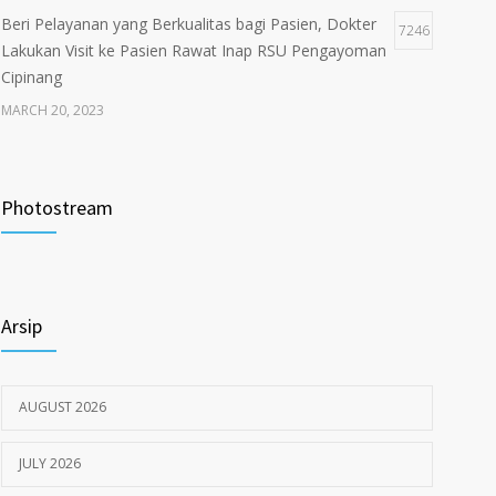
Beri Pelayanan yang Berkualitas bagi Pasien, Dokter
7246
Lakukan Visit ke Pasien Rawat Inap RSU Pengayoman
Cipinang
MARCH 20, 2023
Tata Cara Lengkap Pendaftaran Pasien RSU
3723
Pengayoman
Photostream
JUNE 6, 2020
Himbauan tentang Larangan Judi Online
3681
Arsip
JULY 18, 2024
AUGUST 2026
JULY 2026