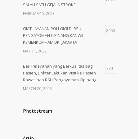
SALAH SATU GEJALA STROKE
FEBRUARY 5, 2023
GIAT LAYANAN POLI GIGI DI RSU
8050
PENGAYOMAN CIPINANG,KANWIL
KEMENKUMHAM DKI JAKARTA
MAY 11, 2022
Beri Pelayanan yang Berkualitas bagi
7241
Pasien, Dokter Lakukan Visit ke Pasien
Rawat Inap RSU Pengayoman Cipinang
MARCH 20, 2023
Tata Cara Lengkap Pendaftaran Pasien
3719
RSU Pengayoman
Photostream
JUNE 6, 2020
Himbauan tentang Larangan Judi Online
3672
Arsip