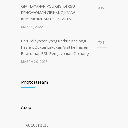
GIAT LAYANAN POLI GIGI DI RSU
8051
PENGAYOMAN CIPINANG,KANWIL
KEMENKUMHAM DKI JAKARTA
MAY 11, 2022
Beri Pelayanan yang Berkualitas bagi
7241
Pasien, Dokter Lakukan Visit ke Pasien
Rawat Inap RSU Pengayoman Cipinang
MARCH 20, 2023
Tata Cara Lengkap Pendaftaran Pasien
3720
RSU Pengayoman
Photostream
JUNE 6, 2020
Himbauan tentang Larangan Judi Online
3674
Arsip
JULY 18, 2024
AUGUST 2026