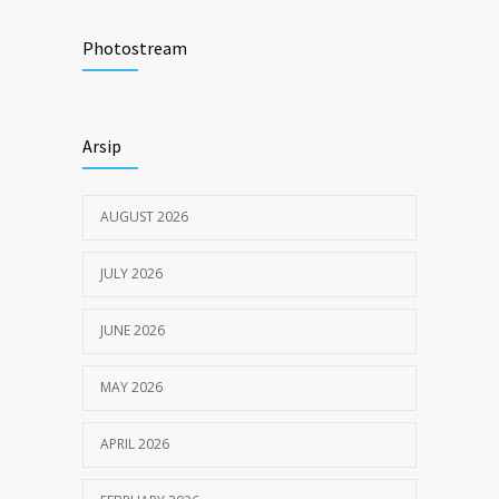
Tata Cara Lengkap Pendaftaran Pasien
3725
RSU Pengayoman
Photostream
JUNE 6, 2020
Himbauan tentang Larangan Judi Online
3681
Arsip
JULY 18, 2024
AUGUST 2026
JULY 2026
JUNE 2026
MAY 2026
APRIL 2026