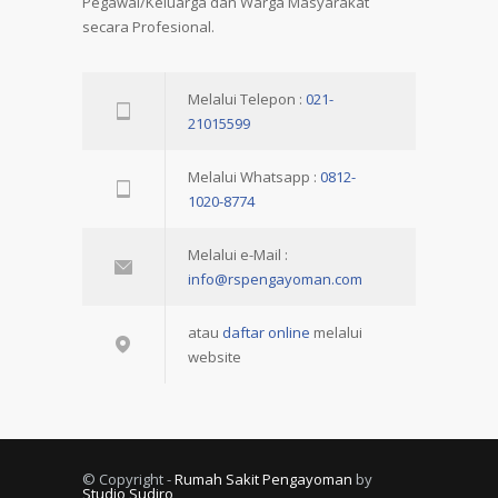
Pegawai/Keluarga dan Warga Masyarakat
secara Profesional.
Melalui Telepon :
021-
21015599
Melalui Whatsapp :
0812-
1020-8774
Melalui e-Mail :
info@rspengayoman.com
atau
daftar online
melalui
website
© Copyright -
Rumah Sakit Pengayoman
by
Studio Sudiro