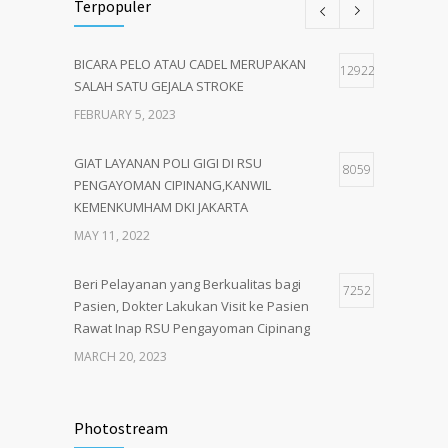
Terpopuler
BICARA PELO ATAU CADEL MERUPAKAN
12922
SALAH SATU GEJALA STROKE
FEBRUARY 5, 2023
GIAT LAYANAN POLI GIGI DI RSU
8059
PENGAYOMAN CIPINANG,KANWIL
KEMENKUMHAM DKI JAKARTA
MAY 11, 2022
Beri Pelayanan yang Berkualitas bagi
7252
Pasien, Dokter Lakukan Visit ke Pasien
Rawat Inap RSU Pengayoman Cipinang
MARCH 20, 2023
Tata Cara Lengkap Pendaftaran Pasien
3730
RSU Pengayoman
Photostream