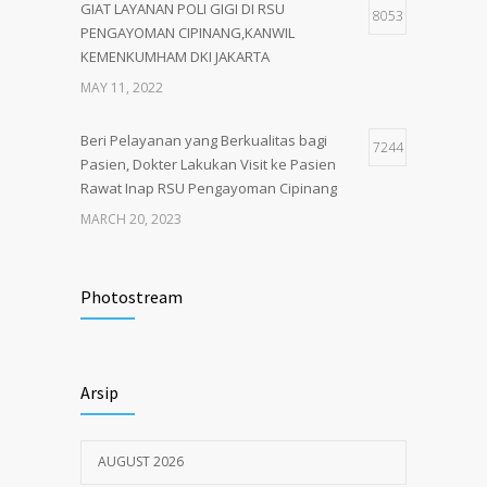
GIAT LAYANAN POLI GIGI DI RSU
8053
PENGAYOMAN CIPINANG,KANWIL
KEMENKUMHAM DKI JAKARTA
MAY 11, 2022
Beri Pelayanan yang Berkualitas bagi
7244
Pasien, Dokter Lakukan Visit ke Pasien
Rawat Inap RSU Pengayoman Cipinang
MARCH 20, 2023
Tata Cara Lengkap Pendaftaran Pasien
3722
RSU Pengayoman
Photostream
JUNE 6, 2020
Himbauan tentang Larangan Judi Online
3680
Arsip
JULY 18, 2024
AUGUST 2026