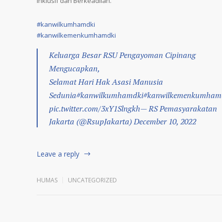
Inklusif dan Berkeadilan.
#kanwilkumhamdki
#kanwilkemenkumhamdki
Keluarga Besar RSU Pengayoman Cipinang
Mengucapkan,
Selamat Hari Hak Asasi Manusia
Sedunia
#kanwilkumhamdki
#kanwilkemenkumham
pic.twitter.com/3xY1Slngkh
— RS Pemasyarakatan
Jakarta (@RsupJakarta)
December 10, 2022
Leave a reply
HUMAS
UNCATEGORIZED