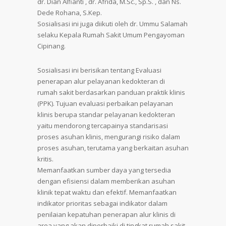
dr. Dian Alfianti , dr. Afrida, M.Sc., Sp.S. , dan Ns.
Dede Rohana, S.Kep.
Sosialisasi ini juga diikuti oleh dr. Ummu Salamah
selaku Kepala Rumah Sakit Umum Pengayoman
Cipinang.
Sosialisasi ini berisikan tentang Evaluasi
penerapan alur pelayanan kedokteran di
rumah sakit berdasarkan panduan praktik klinis
(PPK). Tujuan evaluasi perbaikan pelayanan
klinis berupa standar pelayanan kedokteran
yaitu mendorong tercapainya standarisasi
proses asuhan klinis, mengurangi risiko dalam
proses asuhan, terutama yang berkaitan asuhan
kritis.
Memanfaatkan sumber daya yang tersedia
dengan efisiensi dalam memberikan asuhan
klinik tepat waktu dan efektif. Memanfaatkan
indikator prioritas sebagai indikator dalam
penilaian kepatuhan penerapan alur klinis di
area yang akan diperbaiki di tingkat rumah sakit.