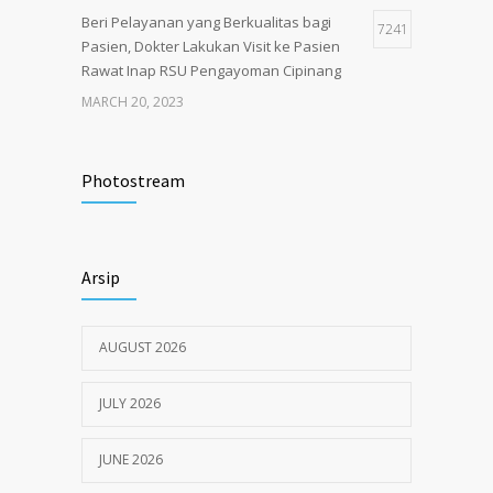
Beri Pelayanan yang Berkualitas bagi
7241
Pasien, Dokter Lakukan Visit ke Pasien
Rawat Inap RSU Pengayoman Cipinang
MARCH 20, 2023
Tata Cara Lengkap Pendaftaran Pasien
3719
RSU Pengayoman
Photostream
JUNE 6, 2020
Himbauan tentang Larangan Judi Online
3672
Arsip
JULY 18, 2024
AUGUST 2026
JULY 2026
JUNE 2026