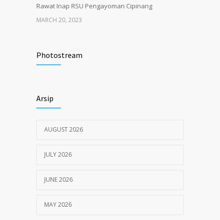
Rawat Inap RSU Pengayoman Cipinang
MARCH 20, 2023
Tata Cara Lengkap Pendaftaran Pasien
3722
RSU Pengayoman
Photostream
JUNE 6, 2020
Himbauan tentang Larangan Judi Online
3680
Arsip
JULY 18, 2024
AUGUST 2026
JULY 2026
JUNE 2026
MAY 2026