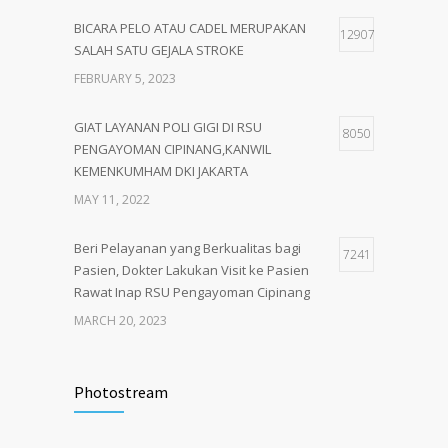
BICARA PELO ATAU CADEL MERUPAKAN
12907
SALAH SATU GEJALA STROKE
FEBRUARY 5, 2023
GIAT LAYANAN POLI GIGI DI RSU
8050
PENGAYOMAN CIPINANG,KANWIL
KEMENKUMHAM DKI JAKARTA
MAY 11, 2022
Beri Pelayanan yang Berkualitas bagi
7241
Pasien, Dokter Lakukan Visit ke Pasien
Rawat Inap RSU Pengayoman Cipinang
MARCH 20, 2023
Tata Cara Lengkap Pendaftaran Pasien
3719
RSU Pengayoman
Photostream
JUNE 6, 2020