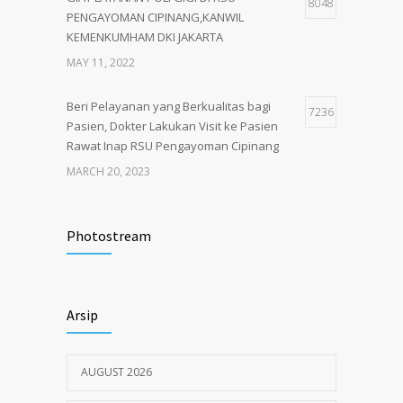
8048
PENGAYOMAN CIPINANG,KANWIL
KEMENKUMHAM DKI JAKARTA
MAY 11, 2022
Beri Pelayanan yang Berkualitas bagi
7236
Pasien, Dokter Lakukan Visit ke Pasien
Rawat Inap RSU Pengayoman Cipinang
MARCH 20, 2023
Tata Cara Lengkap Pendaftaran Pasien
3717
RSU Pengayoman
Photostream
JUNE 6, 2020
Himbauan tentang Larangan Judi Online
3669
Arsip
JULY 18, 2024
AUGUST 2026