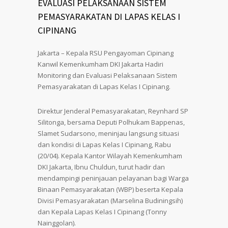
EVALUASI PELAKSANAAN SISTEM
PEMASYARAKATAN DI LAPAS KELAS I
CIPINANG
Jakarta – Kepala RSU Pengayoman Cipinang
Kanwil Kemenkumham DKI Jakarta Hadiri
Monitoring dan Evaluasi Pelaksanaan Sistem
Pemasyarakatan di Lapas Kelas I Cipinang.
Direktur Jenderal Pemasyarakatan, Reynhard SP
Silitonga, bersama Deputi Polhukam Bappenas,
Slamet Sudarsono, meninjau langsung situasi
dan kondisi di Lapas Kelas I Cipinang, Rabu
(20/04). Kepala Kantor Wilayah Kemenkumham
DKI Jakarta, Ibnu Chuldun, turut hadir dan
mendampingi peninjauan pelayanan bagi Warga
Binaan Pemasyarakatan (WBP) beserta Kepala
Divisi Pemasyarakatan (Marselina Budiningsih)
dan Kepala Lapas Kelas I Cipinang (Tonny
Nainggolan).