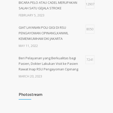
BICARA PELO ATAU CADEL MERUPAKAN
12907
SALAH SATU GEJALA STROKE
FEBRUARY 5, 2023
GIAT LAYANAN POLI GIGI DI RSU
8050
PENGAYOMAN CIPINANG,KANWIL
KEMENKUMHAM DKI JAKARTA
MAY 11, 2022
Beri Pelayanan yang Berkualitas bagi
7241
Pasien, Dokter Lakukan Visit ke Pasien
Rawat Inap RSU Pengayoman Cipinang
MARCH 20, 2023
Tata Cara Lengkap Pendaftaran Pasien
3719
RSU Pengayoman
Photostream
JUNE 6, 2020