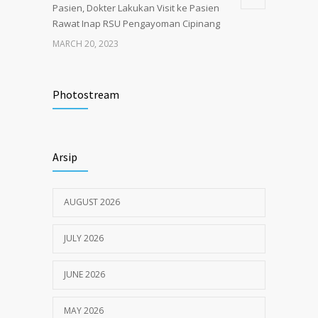
Pasien, Dokter Lakukan Visit ke Pasien
Rawat Inap RSU Pengayoman Cipinang
MARCH 20, 2023
Tata Cara Lengkap Pendaftaran Pasien
3730
RSU Pengayoman
Photostream
JUNE 6, 2020
Himbauan tentang Larangan Judi Online
3684
Arsip
JULY 18, 2024
AUGUST 2026
JULY 2026
JUNE 2026
MAY 2026