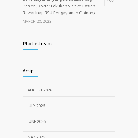
7244
Pasien, Dokter Lakukan Visit ke Pasien
Rawat Inap RSU Pengayoman Cipinang
MARCH 20, 2023
Tata Cara Lengkap Pendaftaran Pasien
3722
RSU Pengayoman
Photostream
JUNE 6, 2020
Himbauan tentang Larangan Judi Online
3680
Arsip
JULY 18, 2024
AUGUST 2026
JULY 2026
JUNE 2026
MAY 2026