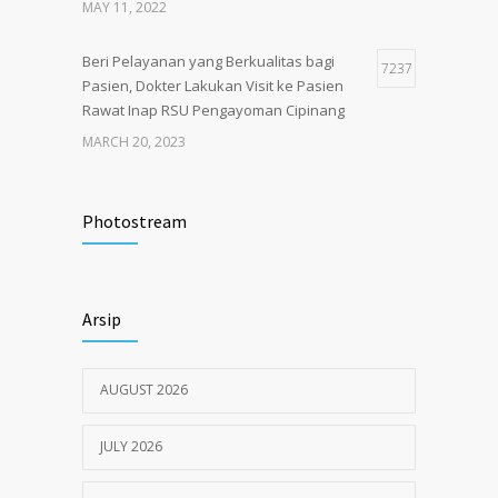
MAY 11, 2022
Beri Pelayanan yang Berkualitas bagi
7237
Pasien, Dokter Lakukan Visit ke Pasien
Rawat Inap RSU Pengayoman Cipinang
MARCH 20, 2023
Tata Cara Lengkap Pendaftaran Pasien
3717
RSU Pengayoman
Photostream
JUNE 6, 2020
Himbauan tentang Larangan Judi Online
3670
Arsip
JULY 18, 2024
AUGUST 2026
JULY 2026