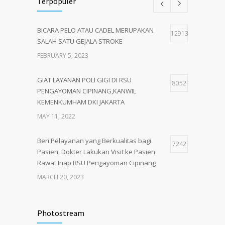
Terpopuler
BICARA PELO ATAU CADEL MERUPAKAN
12913
SALAH SATU GEJALA STROKE
FEBRUARY 5, 2023
GIAT LAYANAN POLI GIGI DI RSU
8052
PENGAYOMAN CIPINANG,KANWIL
KEMENKUMHAM DKI JAKARTA
MAY 11, 2022
Beri Pelayanan yang Berkualitas bagi
7242
Pasien, Dokter Lakukan Visit ke Pasien
Rawat Inap RSU Pengayoman Cipinang
MARCH 20, 2023
Tata Cara Lengkap Pendaftaran Pasien
3721
RSU Pengayoman
Photostream