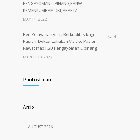
PENGAYOMAN CIPINANG,KANWIL
KEMENKUMHAM DKI JAKARTA
MAY 11, 2022
Beri Pelayanan yang Berkualitas bagi
7244
Pasien, Dokter Lakukan Visit ke Pasien
Rawat Inap RSU Pengayoman Cipinang
MARCH 20, 2023
Tata Cara Lengkap Pendaftaran Pasien
3722
RSU Pengayoman
Photostream
JUNE 6, 2020
Himbauan tentang Larangan Judi Online
3680
Arsip
JULY 18, 2024
AUGUST 2026