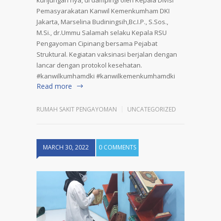
Pemasyarakatan Kanwil Kemenkumham DKI
Jakarta, Marselina Budiningsih,Bc.I.P., S.Sos.,
M.Si., dr.Ummu Salamah selaku Kepala RSU
Pengayoman Cipinang bersama Pejabat
Struktural. Kegiatan vaksinasi berjalan dengan
lancar dengan protokol kesehatan.
#kanwilkumhamdki #kanwilkemenkumhamdki
Read more
RUMAH SAKIT PENGAYOMAN
UNCATEGORIZED
MARCH 30, 2022
0 COMMENTS