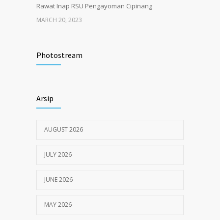
Rawat Inap RSU Pengayoman Cipinang
MARCH 20, 2023
Tata Cara Lengkap Pendaftaran Pasien
3719
RSU Pengayoman
Photostream
JUNE 6, 2020
Himbauan tentang Larangan Judi Online
3672
Arsip
JULY 18, 2024
AUGUST 2026
JULY 2026
JUNE 2026
MAY 2026