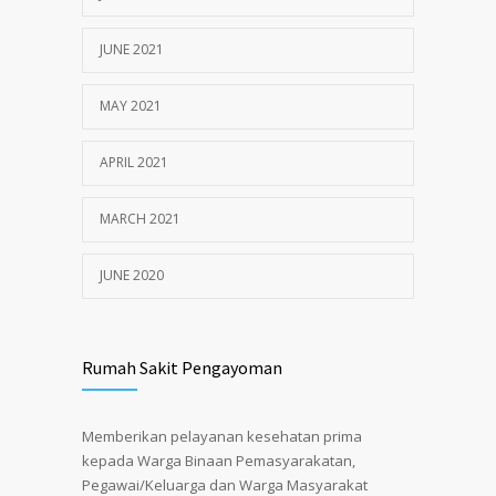
JUNE 2021
MAY 2021
APRIL 2021
MARCH 2021
JUNE 2020
Rumah Sakit Pengayoman
Memberikan pelayanan kesehatan prima
kepada Warga Binaan Pemasyarakatan,
Pegawai/Keluarga dan Warga Masyarakat