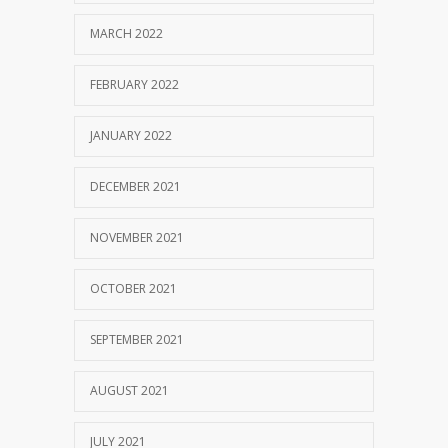
MARCH 2022
FEBRUARY 2022
JANUARY 2022
DECEMBER 2021
NOVEMBER 2021
OCTOBER 2021
SEPTEMBER 2021
AUGUST 2021
JULY 2021