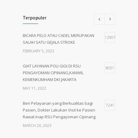
Terpopuler
BICARA PELO ATAU CADEL MERUPAKAN
12907
SALAH SATU GEJALA STROKE
FEBRUARY 5, 2023
GIAT LAYANAN POLI GIGI DI RSU
8051
PENGAYOMAN CIPINANG,KANWIL
KEMENKUMHAM DKI JAKARTA
MAY 11, 2022
Beri Pelayanan yang Berkualitas bagi
7241
Pasien, Dokter Lakukan Visit ke Pasien
Rawat Inap RSU Pengayoman Cipinang
MARCH 20, 2023