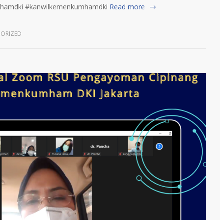
mhamdki #kanwilkemenkumhamdki
Read more
ORIZED