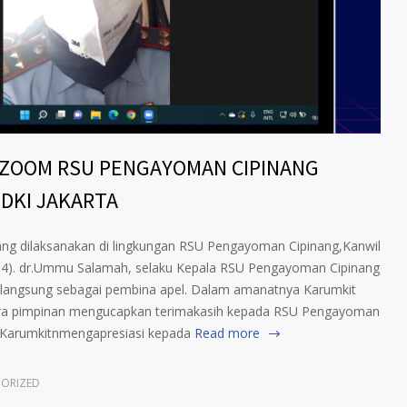
L ZOOM RSU PENGAYOMAN CIPINANG
DKI JAKARTA
 yang dilaksanakan di lingkungan RSU Pengayoman Cipinang,Kanwil
4). dr.Ummu Salamah, selaku Kepala RSU Pengayoman Cipinang
ak langsung sebagai pembina apel. Dalam amanatnya Karumkit
ara pimpinan mengucapkan terimakasih kepada RSU Pengayoman
 Karumkitnmengapresiasi kepada
Read more
ORIZED