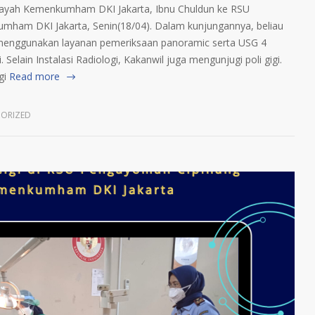
ilayah Kemenkumham DKI Jakarta, Ibnu Chuldun ke RSU
ham DKI Jakarta, Senin(18/04). Dalam kunjungannya, beliau
n menggunakan layanan pemeriksaan panoramic serta USG 4
 Selain Instalasi Radiologi, Kakanwil juga mengunjugi poli gigi.
gi
Read more
ORIZED