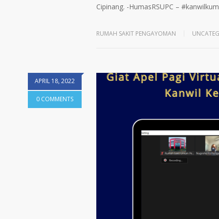
Cipinang. -HumasRSUPC – #kanwilku
RUMAH SAKIT PENGAYOMAN
UNCATEG
APRIL 18, 2022
0 COMMENTS