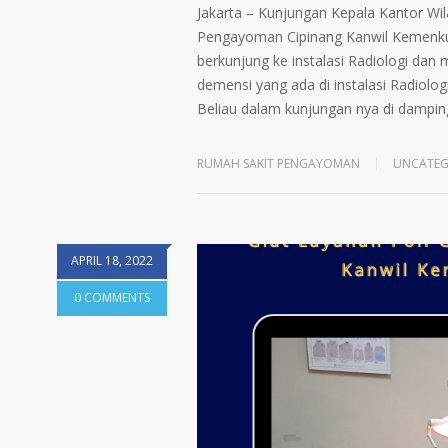
Jakarta – Kunjungan Kepala Kantor W
Pengayoman Cipinang Kanwil Kemenkum
berkunjung ke instalasi Radiologi da
demensi yang ada di instalasi Radiologi.
Beliau dalam kunjungan nya di dampin
RUMAH SAKIT PENGAYOMAN
UNCATEG
APRIL 18, 2022
0 COMMENTS