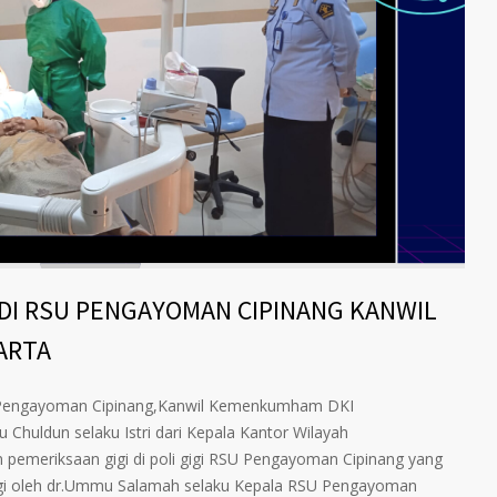
I DI RSU PENGAYOMAN CIPINANG KANWIL
ARTA
RSU Pengayoman Cipinang,Kanwil Kemenkumham DKI
nu Chuldun selaku Istri dari Kepala Kantor Wilayah
emeriksaan gigi di poli gigi RSU Pengayoman Cipinang yang
ingi oleh dr.Ummu Salamah selaku Kepala RSU Pengayoman