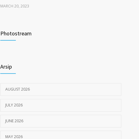
MARCH 20, 2023
Tata Cara Lengkap Pendaftaran Pasien RSU
3722
Pengayoman
Photostream
JUNE 6, 2020
Himbauan tentang Larangan Judi Online
3680
Arsip
JULY 18, 2024
AUGUST 2026
JULY 2026
JUNE 2026
MAY 2026