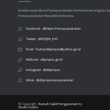
AUGUST 3, 2026
Direktorat Jenderal Pemasyarakatan Kementerian Imigrasi d
Pemasyarakatan Republik Indonesia.
Bakti Sosial Operasi Katarak, Ditjenpas Gandeng YPP Indosiar SCTV, PERDAMI, dan RSU Pemasyarakatan Jakarta
AUGUST 2, 2026
Facebook : @Ditjen Pemasyarakatan
Twitter : @DITJEN_PAS
Email : humasditjenpas@yahoo.go.id
Website : ditjenpas.go.id
Instagram : @ditjenpas
tiktok : @ditjenpemasyarakatan
© Copyright -
Rumah Sakit Pengayoman
by
Studio Sudiro