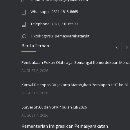
Whatsapp : 0821-1815-8665
Telephone : (021) 21015599
Tiktok : @rsu_pemasyarakatanjkt
Berita Terbaru
Pembukaan Pekan Olahraga: Semangat Kemerdekaan Menguatkan Kebe
AUGUST 6, 2026
Kanwil Ditjenpas DK Jakarta Mata
AUGUST 5, 2026
Survei SPAK dan SPKP bulan Juli 2026
AUGUST 4, 2026
Kementerian Imigrasi dan Pemasyarakatan
RSU Pemasyarakatan Jakarta Koordinasi Pelayanan dan Kesiapan Menghadapi Agenda Strategis