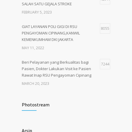
SALAH SATU GEJALA STROKE
FEBRUARY 5, 2023
GIAT LAYANAN POLI GIGI DI RSU
8055
PENGAYOMAN CIPINANG,KANWIL
KEMENKUMHAM DKI JAKARTA
MAY 11, 2022
Beri Pelayanan yang Berkualitas bagi
7244
Pasien, Dokter Lakukan Visit ke Pasien
Rawat Inap RSU Pengayoman Cipinang
MARCH 20, 2023
Tata Cara Lengkap Pendaftaran Pasien
3722
RSU Pengayoman
Photostream
JUNE 6, 2020
Himbauan tentang Larangan Judi Online
3680
Arsip