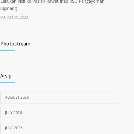
Lakukan Visit ke Pasien Rawat Inap RSU Pengayoman
Cipinang
MARCH 20, 2023
Tata Cara Lengkap Pendaftaran Pasien RSU
3722
Pengayoman
Photostream
JUNE 6, 2020
Himbauan tentang Larangan Judi Online
3680
Arsip
JULY 18, 2024
AUGUST 2026
JULY 2026
JUNE 2026