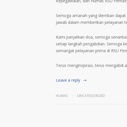
Kepegawaian, dan Humas RSU Pemasya
Semoga amanah yang diemban dapat dij
jawab dalam memberikan pelayanan te
Kami panjatkan doa, semoga senantia
setiap langkah pengabdian. Semoga k
semangat pelayanan prima di RSU Pem
Terus menginspirasi, terus mengabdi 
Leave a reply
HUMAS
UNCATEGORIZED