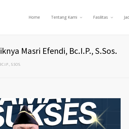
Home
Tentang Kami
Fasilitas
Ja
knya Masri Efendi, Bc.I.P., S.Sos.
I.P., S.SOS.