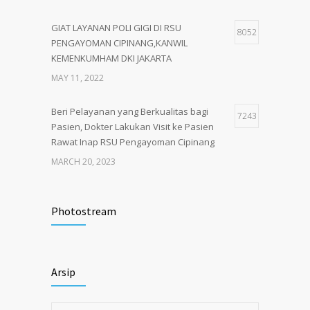
GIAT LAYANAN POLI GIGI DI RSU
8052
PENGAYOMAN CIPINANG,KANWIL
KEMENKUMHAM DKI JAKARTA
MAY 11, 2022
Beri Pelayanan yang Berkualitas bagi
7243
Pasien, Dokter Lakukan Visit ke Pasien
Rawat Inap RSU Pengayoman Cipinang
MARCH 20, 2023
Tata Cara Lengkap Pendaftaran Pasien
3722
RSU Pengayoman
Photostream
JUNE 6, 2020
Himbauan tentang Larangan Judi Online
3680
Arsip
JULY 18, 2024