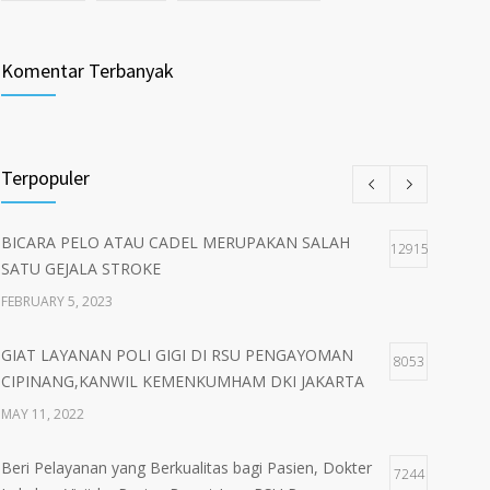
Komentar Terbanyak
Terpopuler
BICARA PELO ATAU CADEL MERUPAKAN SALAH
12915
SATU GEJALA STROKE
FEBRUARY 5, 2023
GIAT LAYANAN POLI GIGI DI RSU PENGAYOMAN
8053
CIPINANG,KANWIL KEMENKUMHAM DKI JAKARTA
MAY 11, 2022
Beri Pelayanan yang Berkualitas bagi Pasien, Dokter
7244