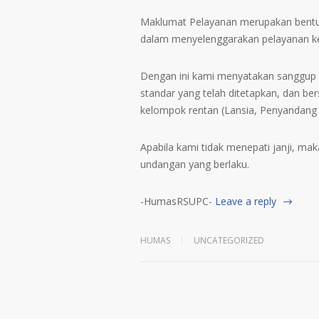
Maklumat Pelayanan merupakan bent
dalam menyelenggarakan pelayanan k
Dengan ini kami menyatakan sanggup
standar yang telah ditetapkan, dan b
kelompok rentan (Lansia, Penyandang D
Apabila kami tidak menepati janji, ma
undangan yang berlaku.
-HumasRSUPC-
Leave a reply
HUMAS
UNCATEGORIZED