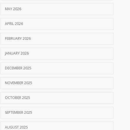
MAY 2026
APRIL 2026
FEBRUARY 2026
JANUARY 2026
DECEMBER 2025
NOVEMBER 2025
OCTOBER 2025
SEPTEMBER 2025
AUGUST 2025