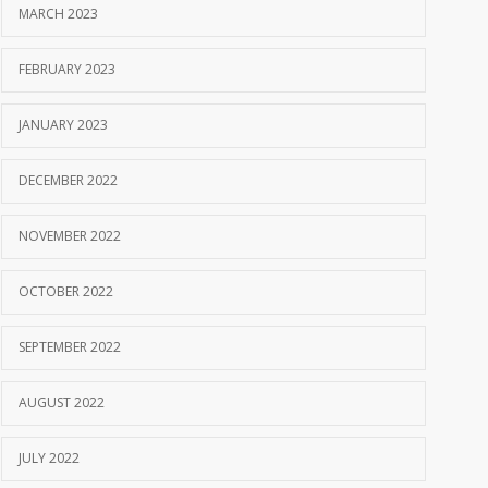
MARCH 2023
FEBRUARY 2023
JANUARY 2023
DECEMBER 2022
NOVEMBER 2022
OCTOBER 2022
SEPTEMBER 2022
AUGUST 2022
JULY 2022